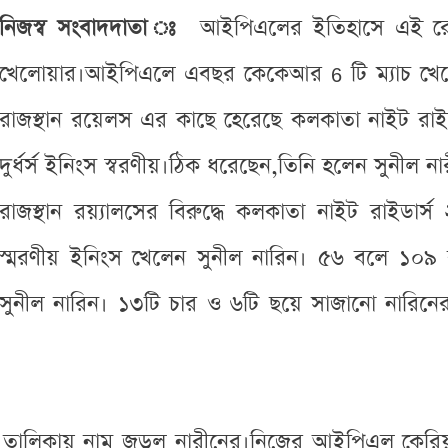
নিজস্ব সংবাদদাতা ঃ
আইপিএলের ইতিহাসে এই রেকর
খেলোয়ার।আইপিএলে এবছর কেকেআর 6 টি ম্যাচ খেলে
রাজস্থান রয়েলস এর কাছে হেরেছে কলকাতা নাইট র
দুর্ধর্স ইনিংস স্বরণীয়।ঠিক ধরেছেন,তিনি হলেন সুনীল না
রাজস্থান রয়্যালসের বিরুদ্ধে কলকাতা নাইট রাইডার্
স্মরণীয় ইনিংস খেলেন সুনীল নারিন। ৫৬ বলে ১০৯
সুনীল নারিন। ১৩টি চার ও ৬টি ছয়ে সাজানো নারিনে
ারদের তালিকায় নাম জুড়ল নারীনের।নিজের আইপিএল কের