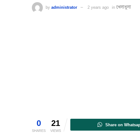
by
administrator
2 years ago
in
খেলাধুলা
0
21
Share on Whatsa
SHARES
VIEWS