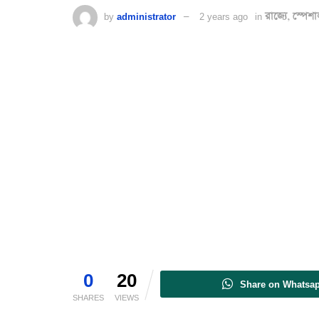
by
administrator
2 years ago
in
রাজ্যে
,
স্পেশা
0
20
Share on Whatsa
SHARES
VIEWS