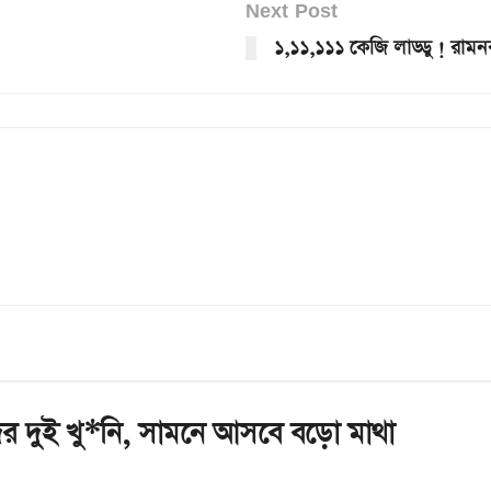
Next Post
১,১১,১১১ কেজি লাড্ডু ! রা
ির দুই খু*নি, সামনে আসবে বড়ো মাথা