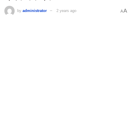
A
by
administrator
2 years ago
A