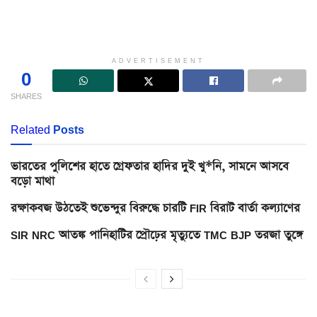
ADVERTISEMENT
0
SHARES
Related
Posts
ভারতের পুলিশের হাতে গ্রেফতার হাদির দুই খু*নি, সামনে আসবে
বড়ো মাথা
রক্ষাকবজ উঠতেই শুভেন্দুর বিরুদ্ধে চারটি FIR বিরাট বার্তা কল্যাণের
SIR NRC আতঙ্ক পানিহাটির প্রৌঢ়ের মৃত্যুতে TMC BJP তরজা তুঙ্গে