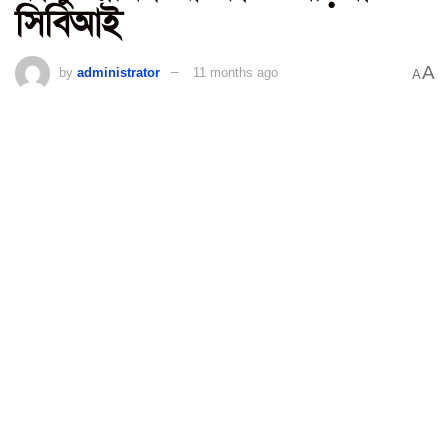
সিবিআই
A
by
administrator
11 months ago
A