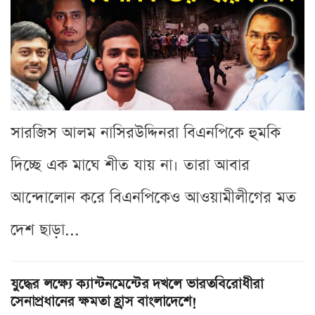
সারজিস আলম নাসিরউদ্দিনরা বিএনপিকে হুমকি
দিচ্ছে এক মাঘে শীত যায় না। তারা আবার
আন্দোলোন করে বিএনপিকেও আওয়ামীলীগের মত
দেশ ছাড়া...
যুদ্ধের লক্ষ্যে ক্যান্টনমেন্টের দখলে ভারতবিরোধীরা
সেনাপ্রধানের ক্ষমতা হ্রাস বাংলাদেশে!