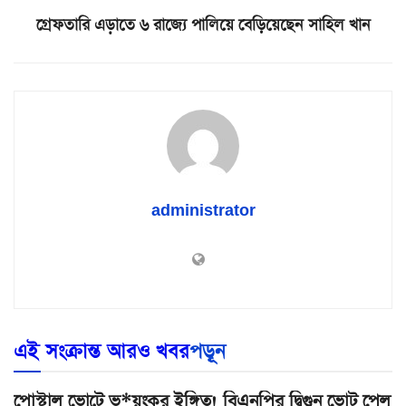
গ্রেফতারি এড়াতে ৬ রাজ্যে পালিয়ে বেড়িয়েছেন সাহিল খান
administrator
এই সংক্রান্ত আরও খবর
পড়ূন
পোস্টাল ভোটে ভ*য়ংকর ইঙ্গিত! বিএনপির দ্বিগুন ভোট পেল