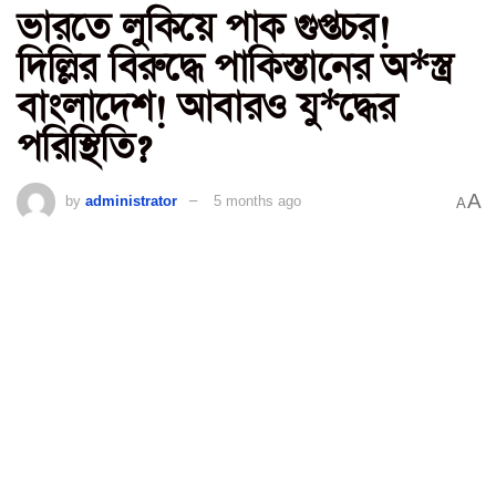
ভারতে লুকিয়ে পাক গুপ্তচর!
দিল্লির বিরুদ্ধে পাকিস্তানের অ*স্ত্র
বাংলাদেশ! আবারও যু*দ্ধের
পরিস্থিতি?
A
by
administrator
5 months ago
A