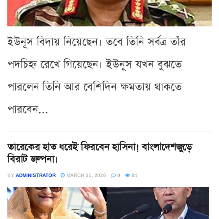
ইউনূস বিদায় নিয়েছেন। তবে তিনি সর্বত্র তাঁর
পদচিহ্ন রেখে গিয়েছেন। ইউনূস যখন বুঝতে
পারলেন তিনি আর বেশিদিন ক্ষমতায় থাকতে
পারবেন...
তারেকের হাত ধরেই ফিরবেন হাসিনা! বাংলাদেশজুড়ে
বিরাট জল্পনা।
BY
ADMINISTRATOR
MARCH 31, 2026
0
84