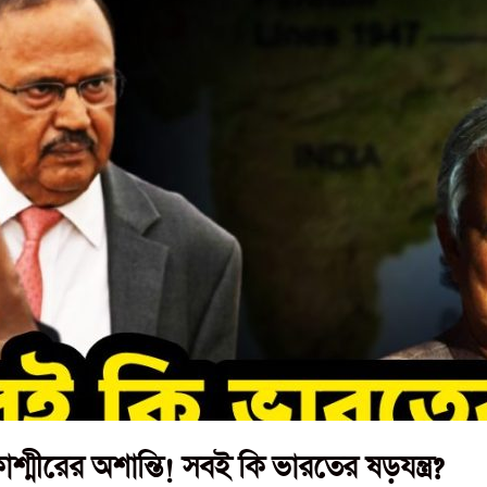
কাশ্মীরের অশান্তি! সবই কি ভারতের ষড়যন্ত্র?