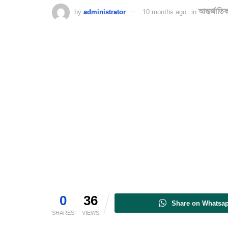
by
administrator
10 months ago
in
আন্তর্জাতি
0
36
Share on Whatsa
SHARES
VIEWS