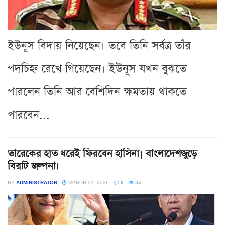
ইউনূস বিদায় নিয়েছেন। তবে তিনি সর্বত্র তাঁর
পদচিহ্ন রেখে গিয়েছেন। ইউনূস যখন বুঝতে
পারলেন তিনি আর বেশিদিন ক্ষমতায় থাকতে
পারবেন...
তারেকের হাত ধরেই ফিরবেন হাসিনা! বাংলাদেশজুড়ে
বিরাট জল্পনা।
BY
ADMINISTRATOR
MARCH 31, 2026
0
84