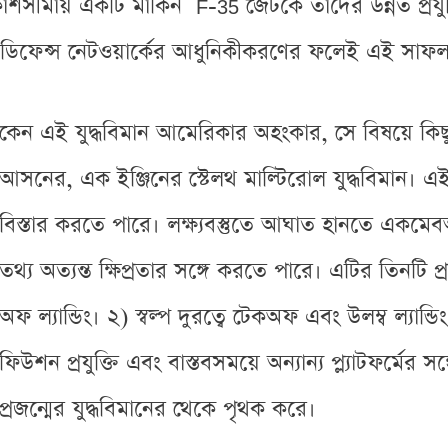
ীমায় একটি মার্কিন F-35 জেটকে তাদের উন্নত প্রযুক্ত
ার ডিফেন্স নেটওয়ার্কের আধুনিকীকরণের ফলেই এই সাফল
কেন এই যুদ্ধবিমান আমেরিকার অহংকার, সে বিষয়ে কিছু
আসনের, এক ইঞ্জিনের স্টেলথ মাল্টিরোল যুদ্ধবিমান। 
বিস্তার করতে পারে। লক্ষ্যবস্তুতে আঘাত হানতে একমেবঅদ্
তথ্য অত্যন্ত ক্ষিপ্রতার সঙ্গে করতে পারে। এটির তিনটি প
অফ ল্যান্ডিং। ২) স্বল্প দুরত্বে টেকঅফ এবং উলম্ব ল্যান্
ফিউশন প্রযুক্তি এবং বাস্তবসময়ে অন্যান্য প্ল্যাটফর্ম
প্রজন্মের যুদ্ধবিমানের থেকে পৃথক করে।