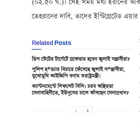
(০২.৫০ ঘ.)। সেই সময় মধ্য ইরানের আকাশস
তেহরানের দাবি, তাদের ইন্টিগ্রেটেড এয়
Related
Posts
ডিপ স্টেটের টার্গেটে গ্রেফতার হবেন জুলাই সন্ত্রাসীরা?
পুলিশ হ*ত্যার বিচারে ফেঁসেছে জুলাই স*ন্ত্রাসীরা,
মুখোমুখি আইজিপি বনাম স্বরাষ্ট্রমন্ত্রী।
ক্যান্টনমেন্টে লিফলেট বিলি। চরম অস্থিরতা
সেনাবাহিনীতে, ইউনূসের চালে ফাঁসছেন সেনাপ্রধান?