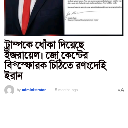
ট্রাম্পকে ধোঁকা দিয়েছে
ইজরায়েল। জো কেন্টের
বি*স্ফোরক চিঠিতে রণংদেহি
ইরান
A
by
administrator
5 months ago
A