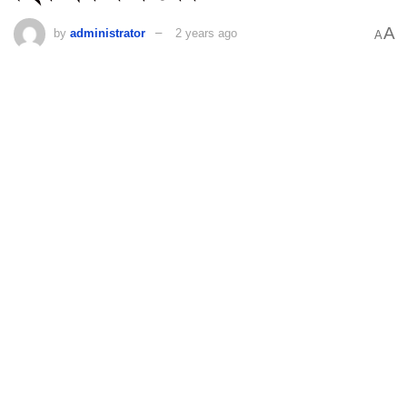
A
by
administrator
2 years ago
A