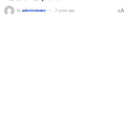
A
by
administrator
2 years ago
A