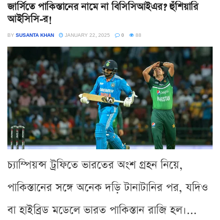
জার্সিতে পাকিস্তানের নামে না বিসিসিআইএর? হুঁশিয়ারি
আইসিসি-র!
BY
SUSANTA KHAN
JANUARY 22, 2025
0
88
চ্যাম্পিয়ন্স ট্রফিতে ভারতের অংশ গ্রহন নিয়ে,
পাকিস্তানের সঙ্গে অনেক দড়ি টানাটানির পর, যদিও
বা হাইব্রিড মডেলে ভারত পাকিস্তান রাজি হল।...