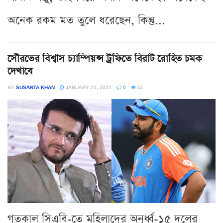
অনেক রকম মত তুলে ধরেছেন, কিন্তু...
সৌরভের বিশ্বাস চ্যাম্পিয়ন্স ট্রফিতে বিরাট রোহিত চমক
দেখাবে
BY
SUSANTA KHAN
JANUARY 21, 2025
0
41
গতকাল সিএবি-তে মহিলাদের অনূর্ধ্ব-১৫ দলের