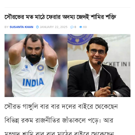
সৌরভের মত মাঠে ফেরার অদম্য জেদই শামির শক্তি
BY
SUSANTA KHAN
JANUARY 22, 2025
0
69
সৌরভ গাঙ্গুলি বার বার দলের বাইরে থেকেছেন
বিভিন্ন রকম রাজনীতির জাঁতাকলে পড়ে। আর
মহম্মদ শামি বার বার মাঠের বাইরে থেকেছেন...