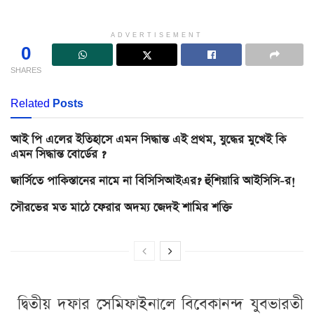
ADVERTISEMENT
0
SHARES
Related
Posts
আই পি এলের ইতিহাসে এমন সিদ্ধান্ত এই প্রথম, যুদ্ধের মুখেই কি
এমন সিদ্ধান্ত বোর্ডের ?
জার্সিতে পাকিস্তানের নামে না বিসিসিআইএর? হুঁশিয়ারি আইসিসি-র!
সৌরভের মত মাঠে ফেরার অদম্য জেদই শামির শক্তি
দ্বিতীয় দফার সেমিফাইনালে বিবেকানন্দ যুবভারতী