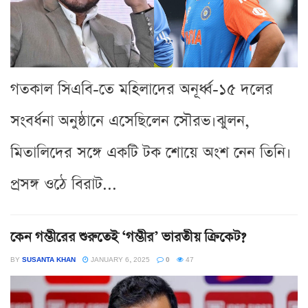
গতকাল সিএবি-তে মহিলাদের অনূর্ধ্ব-১৫ দলের
সংবর্ধনা অনুষ্ঠানে এসেছিলেন সৌরভ।ঝুলন,
মিতালিদের সঙ্গে একটি টক শোয়ে অংশ নেন তিনি।
প্রসঙ্গ ওঠে বিরাট...
কেন গম্ভীরের শুরুতেই ‘গম্ভীর’ ভারতীয় ক্রিকেট?
BY
SUSANTA KHAN
JANUARY 6, 2025
0
47