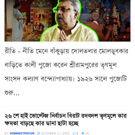
রীতি - নীতি মেনে বাঁকুড়ায় দোলতলার মোলডুবকার
বাড়িতে কালী পুজো করেন শ্রীরামপুরের তৃণমূল
সাংসদ কল্যাণ বন্দ্যোপাধ্যায়। ১৯২৬ সালে পুজোটি
শুরু...
২৬ শে হাই ভোল্টেজ নির্বাচন বিরাট রদবদল তৃণমূলে কার
ক্ষমতা বাড়ছে কার ডানা ছাটা হচ্ছে
BY
ADMINISTRATOR
OCTOBER 17, 2025
0
18