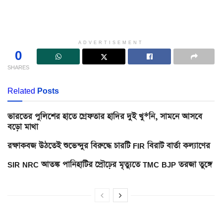
ADVERTISEMENT
0
SHARES
Related
Posts
ভারতের পুলিশের হাতে গ্রেফতার হাদির দুই খু*নি, সামনে আসবে
বড়ো মাথা
রক্ষাকবজ উঠতেই শুভেন্দুর বিরুদ্ধে চারটি FIR বিরাট বার্তা কল্যাণের
SIR NRC আতঙ্ক পানিহাটির প্রৌঢ়ের মৃত্যুতে TMC BJP তরজা তুঙ্গে