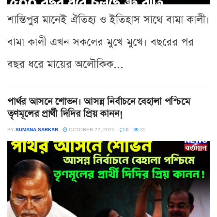
শান্তিপুর মানেই ঐতিহ্য ও ইতিহাস সাথে বামা কালী।
বামা কালী এখন সকলের মুখে মুখে। বছরের পর
বছর ধরে মায়ের অলৌকিক...
পার্থর আসনে শোভন। আসন্ন নির্বাচনে বেহালা পশ্চিমে
তৃণমূলের প্রার্থী দিদির প্রিয় কানন!
BY
SUMANA SARKAR
OCTOBER 22, 2025
0
35