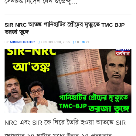
সেনগুপ্ত নির্দেশ দেন শুভেন্দু...
SIR NRC আতঙ্ক পানিহাটির প্রৌঢ়ের মৃত্যুতে TMC BJP
তরজা তুঙ্গে
BY
ADMINISTRATOR
OCTOBER 30, 2025
0
21
NRC এবং SIR কে ঘিরে তৈরি হওয়া আতঙ্কে SIR