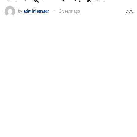
A
by
administrator
2 years ago
A