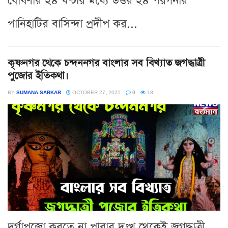
ঘোষণার ২৪ ঘণ্টার মধ্যে উত্তর ২৪ পরগনার
পানিহাটির বাসিন্দা প্রদীপ কর...
কৃষ্ণনগর থেকে চন্দননগর বাংলার সব বিখ্যাত জগদ্ধাত্রী
পুজোর ইতিকথা।
BY
SUMANA SARKAR
OCTOBER 27, 2025
0
18
দুর্গাপুজো করতে না পারার দুঃখ থেকেই জগদ্ধাত্রী