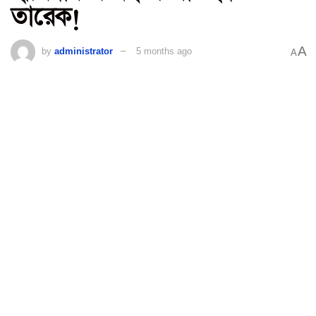
তারেক!
A
by
administrator
5 months ago
A