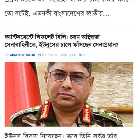
তো বটেই, এমনকী বাংলাদেশের জাতীয়...
ক্যান্টনমেন্টে লিফলেট বিলি। চরম অস্থিরতা
সেনাবাহিনীতে, ইউনূসের চালে ফাঁসছেন সেনাপ্রধান?
BY
ADMINISTRATOR
MARCH 31, 2026
0
95
ইউনূস বিদায় নিয়েছেন। তবে তিনি সর্বত্র তাঁর