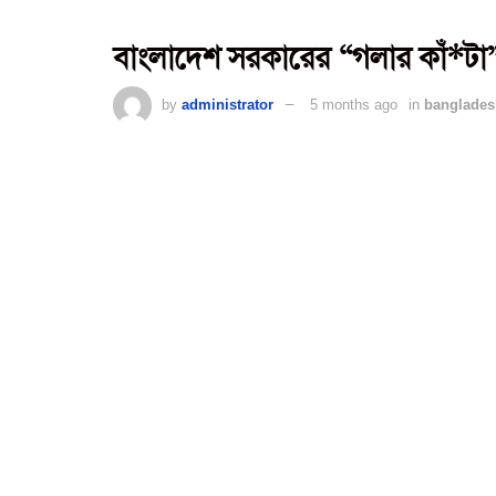
বাংলাদেশ সরকারের “গলার কাঁ*টা” ট
by
administrator
5 months ago
in
banglades