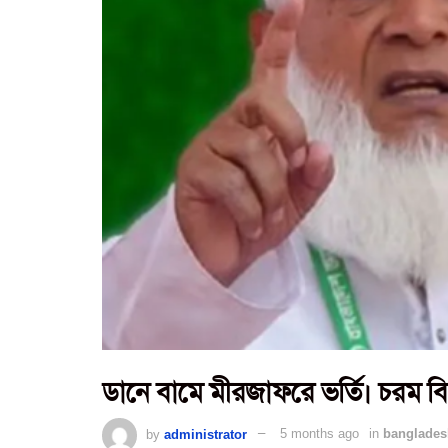
ডানে বামে মীরজাফরে ভর্তি। চরম বি
by
administrator
5 months ago
in
banglades