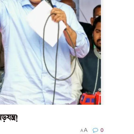
ন্ত্র!
A
0
A