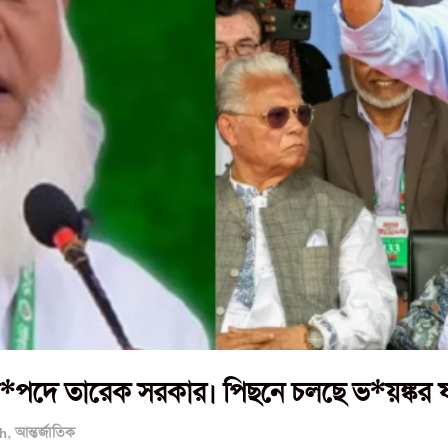
*পদে তারেক সরকার। পিছনে চলছে ভ*য়ঙ্কর ষড়য
h
,
আন্তর্জাতিক