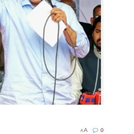
A
0
A