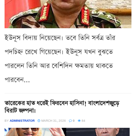
ইউনূস বিদায় নিয়েছেন। তবে তিনি সর্বত্র তাঁর
পদচিহ্ন রেখে গিয়েছেন। ইউনূস যখন বুঝতে
পারলেন তিনি আর বেশিদিন ক্ষমতায় থাকতে
পারবেন...
তারেকের হাত ধরেই ফিরবেন হাসিনা! বাংলাদেশজুড়ে
বিরাট জল্পনা।
BY
ADMINISTRATOR
MARCH 31, 2026
0
84