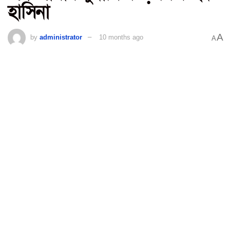
হাসিনা
A
by
administrator
10 months ago
A