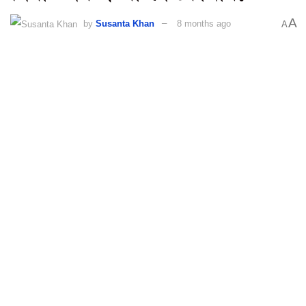
A
by
Susanta Khan
8 months ago
A