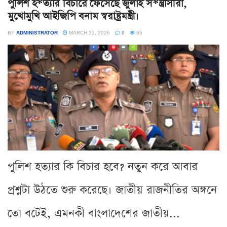
পুলিশ হ*ত্যার বিচারে ফেঁসেছে জুলাই স*ন্ত্রাসীরা,
মুখোমুখি আইজিপি বনাম স্বরাষ্ট্রমন্ত্রী।
BY
ADMINISTRATOR
MARCH 31, 2026
0
65
পুলিশ হত্যার কি বিচার হবে? নতুন করে আবার
প্রশ্নটা উঠতে শুরু করেছে। জাতীয় রাজনীতির অঙ্গনে
তো বটেই, এমনকী বাংলাদেশের জাতীয়...