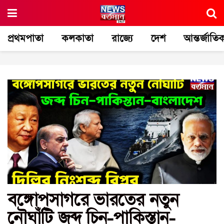
প্রথমপাতা
কলকাতা
রাজ্যে
দেশ
আন্তর্জাতি
বঙ্গোপসাগরে ভারতের নতুন
নৌঘাঁটি জব্দ চিন-পাকিস্তান-