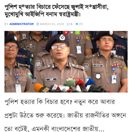
পুলিশ হ*ত্যার বিচারে ফেঁসেছে জুলাই স*ন্ত্রাসীরা,
মুখোমুখি আইজিপি বনাম স্বরাষ্ট্রমন্ত্রী।
BY
ADMINISTRATOR
MARCH 31, 2026
0
65
পুলিশ হত্যার কি বিচার হবে? নতুন করে আবার
প্রশ্নটা উঠতে শুরু করেছে। জাতীয় রাজনীতির অঙ্গনে
তো বটেই, এমনকী বাংলাদেশের জাতীয়...