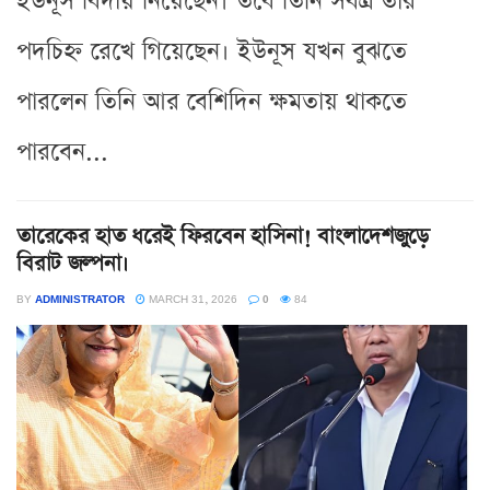
ইউনূস বিদায় নিয়েছেন। তবে তিনি সর্বত্র তাঁর
পদচিহ্ন রেখে গিয়েছেন। ইউনূস যখন বুঝতে
পারলেন তিনি আর বেশিদিন ক্ষমতায় থাকতে
পারবেন...
তারেকের হাত ধরেই ফিরবেন হাসিনা! বাংলাদেশজুড়ে
বিরাট জল্পনা।
BY
ADMINISTRATOR
MARCH 31, 2026
0
84