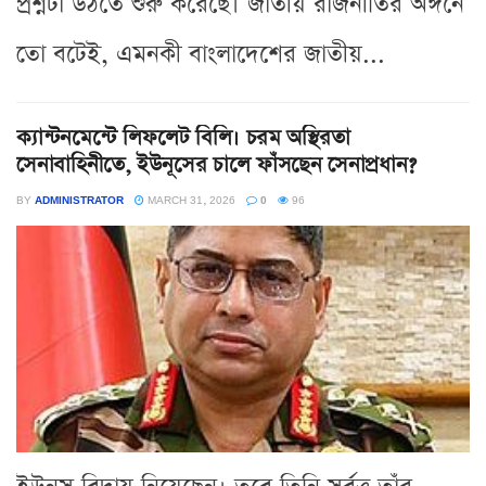
প্রশ্নটা উঠতে শুরু করেছে। জাতীয় রাজনীতির অঙ্গনে
তো বটেই, এমনকী বাংলাদেশের জাতীয়...
ক্যান্টনমেন্টে লিফলেট বিলি। চরম অস্থিরতা
সেনাবাহিনীতে, ইউনূসের চালে ফাঁসছেন সেনাপ্রধান?
BY
ADMINISTRATOR
MARCH 31, 2026
0
96