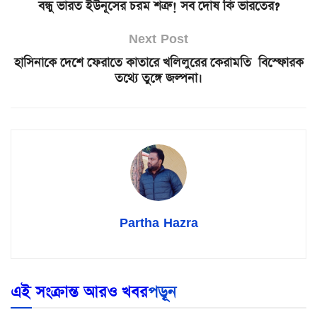
বন্ধু ভারত ইউনূসের চরম শত্রু! সব দোষ কি ভারতের?
Next Post
হাসিনাকে দেশে ফেরাতে কাতারে খলিলুরের কেরামতি বিস্ফোরক
তথ্যে তুঙ্গে জল্পনা।
Partha Hazra
এই সংক্রান্ত আরও খবর
পড়ূন