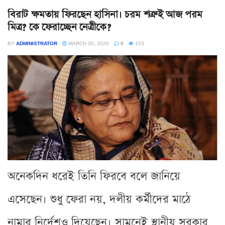
বিরাট ক্ষমতায় ফিরছেন হাসিনা। চরম শত্রুই আজ পরম
মিত্র? কে ফেরাচ্ছেন নেত্রীকে?
BY
ADMINISTRATOR
MARCH 30, 2026
0
103
অনেকদিন ধরেই তিনি ফিরবে বলে জানিয়ে
এসেছেন। শুধু ফেরা নয়, দলীয় কর্মীদের মাঠে
নামার নির্দেশও দিয়েছেন। সামনেই স্থানীয় সরকার