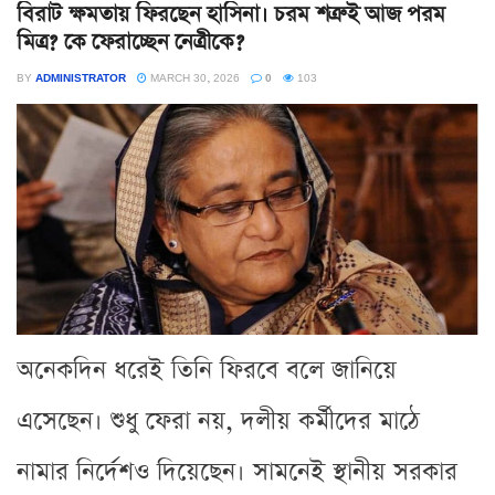
বিরাট ক্ষমতায় ফিরছেন হাসিনা। চরম শত্রুই আজ পরম
মিত্র? কে ফেরাচ্ছেন নেত্রীকে?
BY
ADMINISTRATOR
MARCH 30, 2026
0
103
অনেকদিন ধরেই তিনি ফিরবে বলে জানিয়ে
এসেছেন। শুধু ফেরা নয়, দলীয় কর্মীদের মাঠে
নামার নির্দেশও দিয়েছেন। সামনেই স্থানীয় সরকার