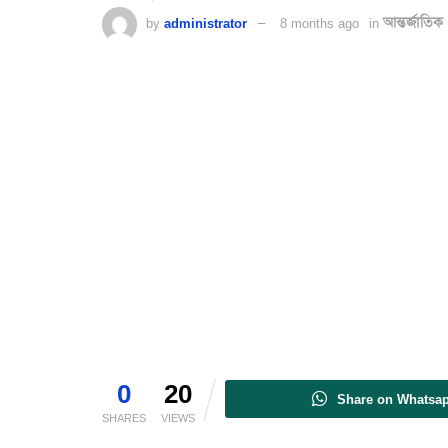
by
administrator
8 months ago
in
আন্তর্জাতিক
0
20
Share on Whatsa
SHARES
VIEWS