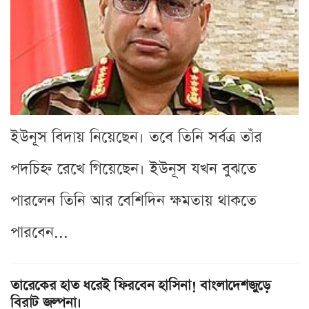
ইউনূস বিদায় নিয়েছেন। তবে তিনি সর্বত্র তাঁর
পদচিহ্ন রেখে গিয়েছেন। ইউনূস যখন বুঝতে
পারলেন তিনি আর বেশিদিন ক্ষমতায় থাকতে
পারবেন...
তারেকের হাত ধরেই ফিরবেন হাসিনা! বাংলাদেশজুড়ে
বিরাট জল্পনা।