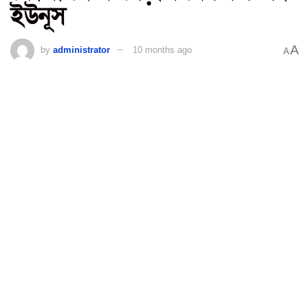
ইউনূস
A
by
administrator
10 months ago
A