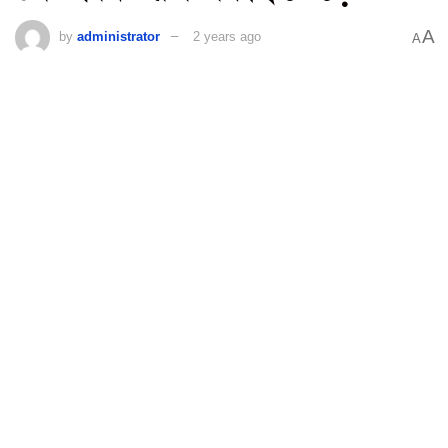
A
by
administrator
2 years ago
A