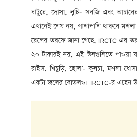
বাটুরে, দোসা, লুচি- সবজি এবং আচার
এখানেই শেষ নয়, পাশাপাশি থাকবে মশলা
রেলের তরফে জানা গেছে, IRCTC এর তরফে 
২০ টাকারই নয়, এই স্টলগুলিতে পাওয়া 
রাইস, খিচুড়ি, ছোলা- কুলচা, মশলা ধো
একটা জলের বোতলও। IRCTC-র এহেন উদ্যোগ