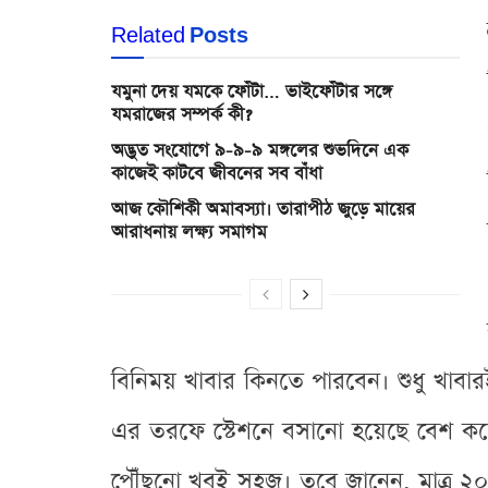
Related
Posts
যমুনা দেয় যমকে ফোঁটা… ভাইফোঁটার সঙ্গে
যমরাজের সম্পর্ক কী?
অদ্ভুত সংযোগে ৯-৯-৯ মঙ্গলের শুভদিনে এক
কাজেই কাটবে জীবনের সব বাঁধা
আজ কৌশিকী অমাবস্যা। তারাপীঠ জুড়ে মায়ের
আরাধনায় লক্ষ্য সমাগম
বিনিময় খাবার কিনতে পারবেন। শুধু খাবা
এর তরফে স্টেশনে বসানো হয়েছে বেশ কয়ে
পৌঁছনো খুবই সহজ। তবে জানেন, মাত্র ২০