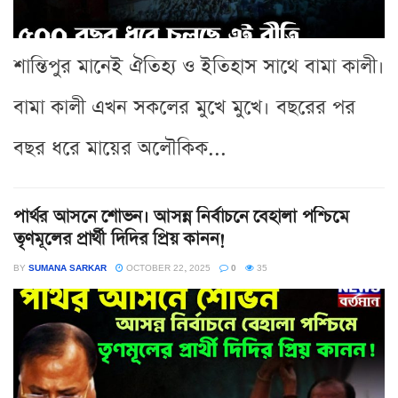
শান্তিপুর মানেই ঐতিহ্য ও ইতিহাস সাথে বামা কালী।
বামা কালী এখন সকলের মুখে মুখে। বছরের পর
বছর ধরে মায়ের অলৌকিক...
পার্থর আসনে শোভন। আসন্ন নির্বাচনে বেহালা পশ্চিমে
তৃণমূলের প্রার্থী দিদির প্রিয় কানন!
BY
SUMANA SARKAR
OCTOBER 22, 2025
0
35