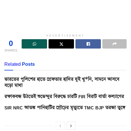
ADVERTISEMENT
0
SHARES
Related
Posts
ভারতের পুলিশের হাতে গ্রেফতার হাদির দুই খু*নি, সামনে আসবে
বড়ো মাথা
রক্ষাকবজ উঠতেই শুভেন্দুর বিরুদ্ধে চারটি FIR বিরাট বার্তা কল্যাণের
SIR NRC আতঙ্ক পানিহাটির প্রৌঢ়ের মৃত্যুতে TMC BJP তরজা তুঙ্গে