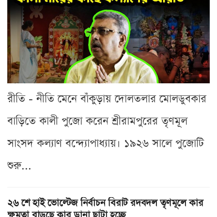
রীতি - নীতি মেনে বাঁকুড়ায় দোলতলার মোলডুবকার
বাড়িতে কালী পুজো করেন শ্রীরামপুরের তৃণমূল
সাংসদ কল্যাণ বন্দ্যোপাধ্যায়। ১৯২৬ সালে পুজোটি
শুরু...
২৬ শে হাই ভোল্টেজ নির্বাচন বিরাট রদবদল তৃণমূলে কার
ক্ষমতা বাড়ছে কার ডানা ছাটা হচ্ছে