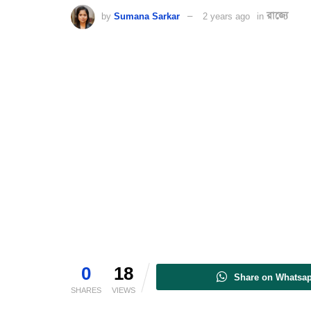
by
Sumana Sarkar
2 years ago
in
রাজ্যে
0
18
Share on Whatsa
SHARES
VIEWS