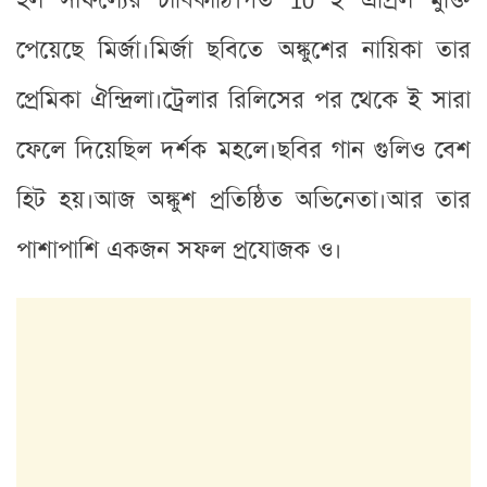
হল সাফল্যের চাবিকাঠি।গত 10 ই এপ্রিল মুক্তি
পেয়েছে মির্জা।মির্জা ছবিতে অঙ্কুশের নায়িকা তার
প্রেমিকা ঐন্দ্রিলা।ট্রেলার রিলিসের পর থেকে ই সারা
ফেলে দিয়েছিল দর্শক মহলে।ছবির গান গুলিও বেশ
হিট হয়।আজ অঙ্কুশ প্রতিষ্ঠিত অভিনেতা।আর তার
পাশাপাশি একজন সফল প্রযোজক ও।