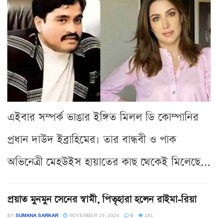
এইবার সম্পর্ক ভাঙার ইঙ্গিত মিলল ডি কোম্পানির
প্রধান দাউদ ইব্রাহিমের। তার বান্ধবী ও পাক
অভিনেত্রী মেহউইস হায়াতের কাছ থেকেই মিলেছে...
প্রয়াত মুনমুন সেনের স্বামী, পিতৃহারা হলেন রাইমা-রিয়া
BY
SUMANA SARKAR
NOVEMBER 19, 2024
0
181