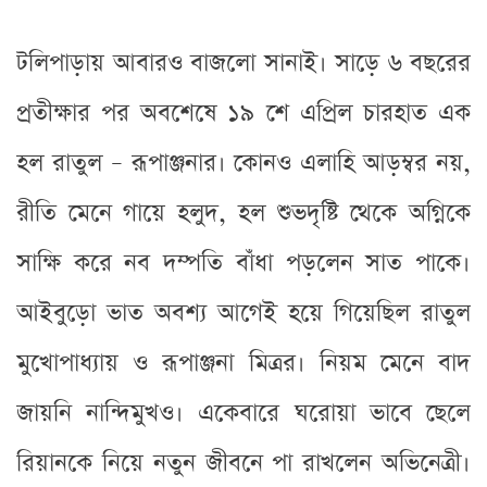
টলিপাড়ায় আবারও বাজলো সানাই। সাড়ে ৬ বছরের
প্রতীক্ষার পর অবশেষে ১৯ শে এপ্রিল চারহাত এক
হল রাতুল – রূপাঞ্জনার। কোনও এলাহি আড়ম্বর নয়,
রীতি মেনে গায়ে হলুদ, হল শুভদৃষ্টি থেকে অগ্নিকে
সাক্ষি করে নব দম্পতি বাঁধা পড়লেন সাত পাকে।
আইবুড়ো ভাত অবশ্য আগেই হয়ে গিয়েছিল রাতুল
মুখোপাধ্যায় ও রূপাঞ্জনা মিত্রর। নিয়ম মেনে বাদ
জায়নি নান্দিমুখও। একেবারে ঘরোয়া ভাবে ছেলে
রিয়ানকে নিয়ে নতুন জীবনে পা রাখলেন অভিনেত্রী।