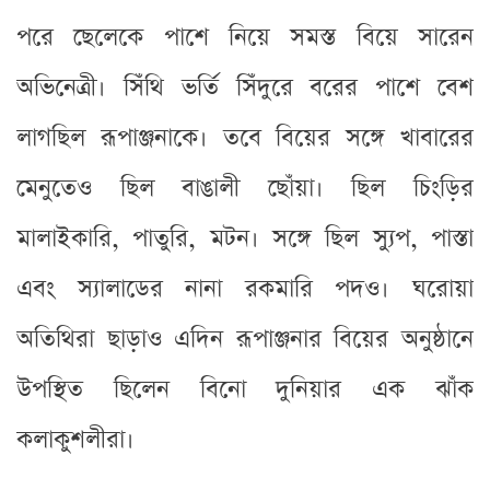
পরে ছেলেকে পাশে নিয়ে সমস্ত বিয়ে সারেন
অভিনেত্রী। সিঁথি ভর্তি সিঁদুরে বরের পাশে বেশ
লাগছিল রূপাঞ্জনাকে। তবে বিয়ের সঙ্গে খাবারের
মেনুতেও ছিল বাঙালী ছোঁয়া। ছিল চিংড়ির
মালাইকারি, পাতুরি, মটন। সঙ্গে ছিল স্যুপ, পাস্তা
এবং স্যালাডের নানা রকমারি পদও। ঘরোয়া
অতিথিরা ছাড়াও এদিন রূপাঞ্জনার বিয়ের অনুষ্ঠানে
উপস্থিত ছিলেন বিনো দুনিয়ার এক ঝাঁক
কলাকুশলীরা।