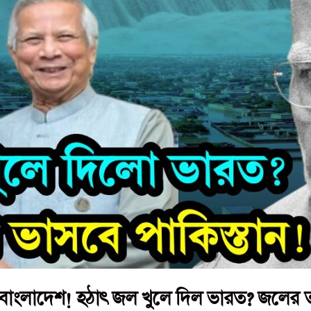
ক-বাংলাদেশ! হঠাৎ জল খুলে দিল ভারত? জলের ত