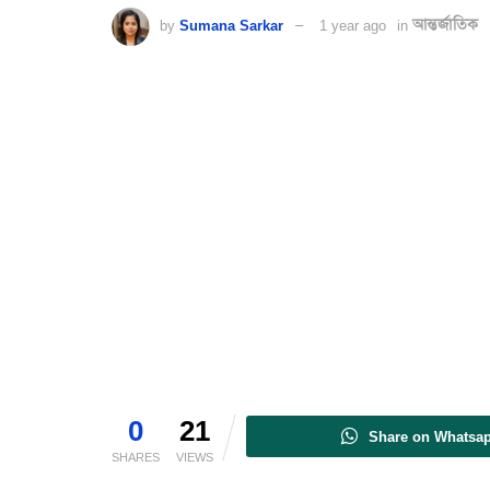
by
Sumana Sarkar
1 year ago
in
আন্তর্জাতিক
0
21
Share on Whatsa
SHARES
VIEWS