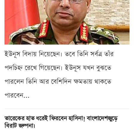
ইউনূস বিদায় নিয়েছেন। তবে তিনি সর্বত্র তাঁর
পদচিহ্ন রেখে গিয়েছেন। ইউনূস যখন বুঝতে
পারলেন তিনি আর বেশিদিন ক্ষমতায় থাকতে
পারবেন...
তারেকের হাত ধরেই ফিরবেন হাসিনা! বাংলাদেশজুড়ে
বিরাট জল্পনা।