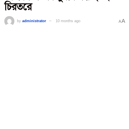
চিরতরে
A
by
administrator
10 months ago
A