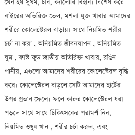
যেন হয় সুষম, চর্বি, ক্যালোরি বিহীন। বিশেষ করে
বাইরের অতিরিক্ত তেল, মশলা যুক্ত খাবার আমাদের
শরীরে কোলেস্টেরল বাড়ায়। সাথে নিয়মিত শরীর
চর্চা না করা , অনিয়মিত জীবনযাপন , অনিয়মিত
ঘুম , ফাস্ট ফুড জাতীয় অতিরিক্ত খাবার, রঙিন
পানীয়, এগুলো আমাদের শরীরের কোলেস্টেরল বৃদ্ধি
করে। কোলেস্টেরল বাড়লে সেটি আমাদের হার্টের
উপর প্রভাব ফেলে। ফলে কারুর কোলেস্টেরল ধরা
পড়লে সাথে সাথে চিকিৎসকের পরামর্শ নিন,
নিয়মিত ওষুধ খান , শরীর চর্চা করুন, এবং