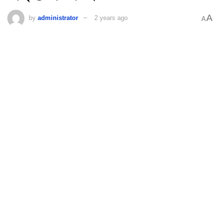
A
by
administrator
2 years ago
A