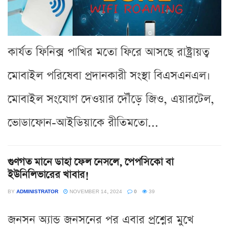
কার্যত ফিনিক্স পাখির মতো ফিরে আসছে রাষ্ট্রায়ত্ব
মোবাইল পরিষেবা প্রদানকারী সংস্থা বিএসএনএল।
মোবাইল সংযোগ দেওয়ার দৌঁড়ে জিও, এয়ারটেল,
ভোডাফোন-আইডিয়াকে রীতিমতো...
গুণগত মানে ডাহা ফেল নেসলে, পেপসিকো বা
ইউনিলিভারের খাবার!
BY
ADMINISTRATOR
NOVEMBER 14, 2024
0
39
জনসন অ্যান্ড জনসনের পর এবার প্রশ্নের মুখে