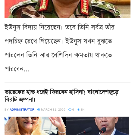
ইউনূস বিদায় নিয়েছেন। তবে তিনি সর্বত্র তাঁর
পদচিহ্ন রেখে গিয়েছেন। ইউনূস যখন বুঝতে
পারলেন তিনি আর বেশিদিন ক্ষমতায় থাকতে
পারবেন...
তারেকের হাত ধরেই ফিরবেন হাসিনা! বাংলাদেশজুড়ে
বিরাট জল্পনা।
BY
ADMINISTRATOR
MARCH 31, 2026
0
84