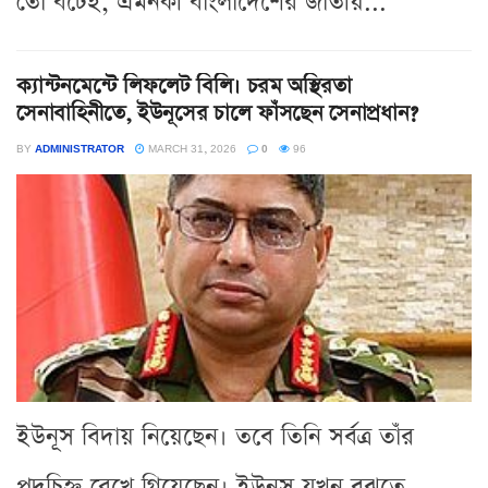
তো বটেই, এমনকী বাংলাদেশের জাতীয়...
ক্যান্টনমেন্টে লিফলেট বিলি। চরম অস্থিরতা
সেনাবাহিনীতে, ইউনূসের চালে ফাঁসছেন সেনাপ্রধান?
BY
ADMINISTRATOR
MARCH 31, 2026
0
96
ইউনূস বিদায় নিয়েছেন। তবে তিনি সর্বত্র তাঁর
পদচিহ্ন রেখে গিয়েছেন। ইউনূস যখন বুঝতে