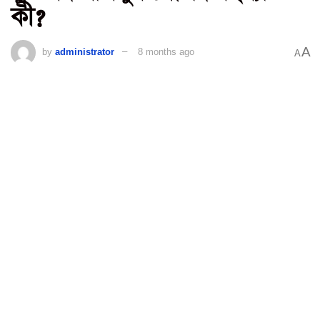
কী?
A
by
administrator
8 months ago
A