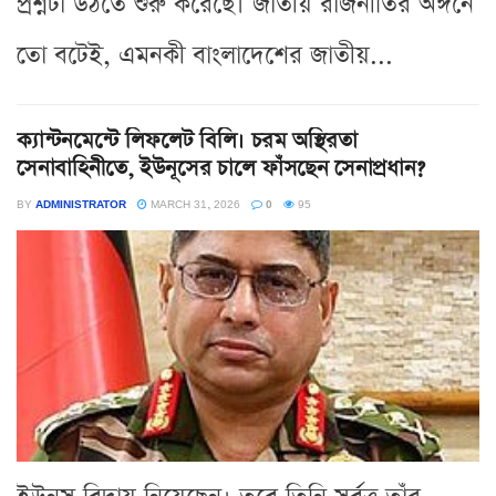
প্রশ্নটা উঠতে শুরু করেছে। জাতীয় রাজনীতির অঙ্গনে
তো বটেই, এমনকী বাংলাদেশের জাতীয়...
ক্যান্টনমেন্টে লিফলেট বিলি। চরম অস্থিরতা
সেনাবাহিনীতে, ইউনূসের চালে ফাঁসছেন সেনাপ্রধান?
BY
ADMINISTRATOR
MARCH 31, 2026
0
95