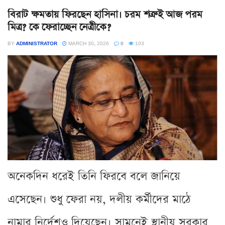
বিরাট ক্ষমতায় ফিরছেন হাসিনা। চরম শত্রুই আজ পরম
মিত্র? কে ফেরাচ্ছেন নেত্রীকে?
BY
ADMINISTRATOR
MARCH 30, 2026
0
103
অনেকদিন ধরেই তিনি ফিরবে বলে জানিয়ে
এসেছেন। শুধু ফেরা নয়, দলীয় কর্মীদের মাঠে
নামার নির্দেশও দিয়েছেন। সামনেই স্থানীয় সরকার