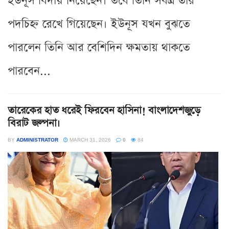
ইউনূস বিদায় নিয়েছেন। তবে তিনি সর্বত্র তাঁর
পদচিহ্ন রেখে গিয়েছেন। ইউনূস যখন বুঝতে
পারলেন তিনি আর বেশিদিন ক্ষমতায় থাকতে
পারবেন...
তারেকের হাত ধরেই ফিরবেন হাসিনা! বাংলাদেশজুড়ে
বিরাট জল্পনা।
BY
ADMINISTRATOR
MARCH 31, 2026
0
84