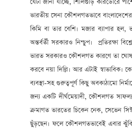
যেটা জানা যাচ্ছে, শিলিগুড়ি করিডোরে প
ভারতীয় সেনা কৌশলগতভাবে বাংলাদেশের অ
কিমি বা তার বেশি। মজার ব্যাপার হল, 
অন্তর্বর্তী সরকারও নিশ্চুপ। প্রতিরক্ষ
ভারত সরকারও কৌশলগত কারণে তা ঘোষণা ক
করবে নয়া দিল্লি। আর এটাই স্বাভাবিক। 
ব্যবস্থা-সহ গুরুত্বপূর্ণ কিছু অবকাঠামো ন
জন্য একটি দীর্ঘমেয়াদী, কৌশলগত সাফল
ক্রমাগত ভারতের চিকেন নেক, সেভেন সিস্ট
ছুঁড়ছেন। ফলে কৌশলগতভাবেই এবার ঝুঁকি