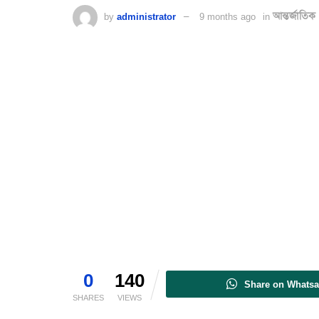
by
administrator
9 months ago
in
আন্তর্জাতিক
0
140
Share on Whats
SHARES
VIEWS