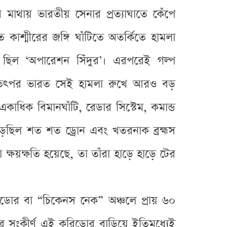
াথায় ভারতীয় সেনার প্রত্যাঘাতে কেঁপে
 কাশ্মীরের জঙ্গি ঘাঁটিতে অতর্কিতে হামলা
 ছিল ‘অপারেশন সিঁদুর’। এরপরেই গল্প
্তু তৎপর ভারত সেই হামলা রুখে আরও বড়
াধিক বিমানঘাঁটি, রেডার সিস্টেম, কমান্ড
়েছিল শত শত ড্রোন এবং খতরনাক ব্রহ্মস
্ষয়ক্ষতি হয়েছে, তা তাঁরা হাড়ে হাড়ে টের
রিডোর বা “চিকেনস নেক” অঞ্চলে প্রায় ৬০
টার সংকীর্ণ এই করিডোর বাড়িয়ে ইতিমধ্যেই