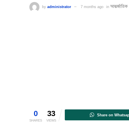
by
administrator
7 months ago
in
আন্তর্জাতিক
0
33
Share on Whatsa
SHARES
VIEWS