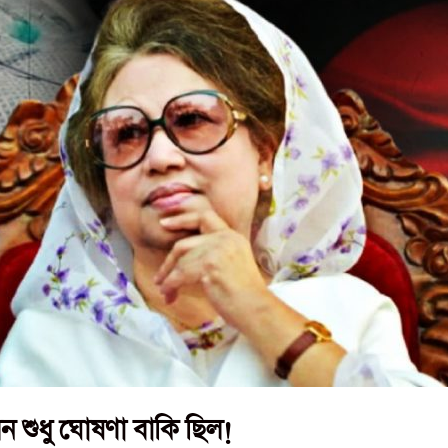
 শুধু ঘোষণা বাকি ছিল!