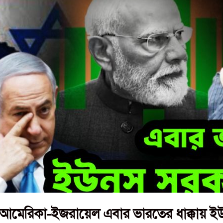
া-আমেরিকা-ইজরায়েল এবার ভারতের ধাক্কায় 