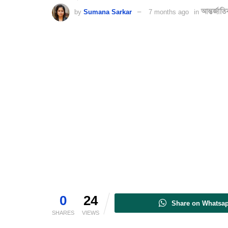
by
Sumana Sarkar
7 months ago
in
আন্তর্জাত
0
24
Share on Whatsa
SHARES
VIEWS