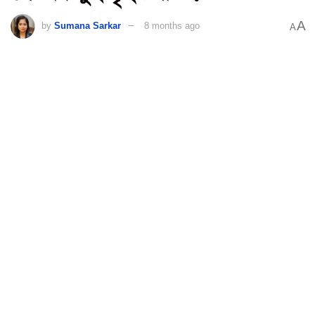
A
by
Sumana Sarkar
8 months ago
A