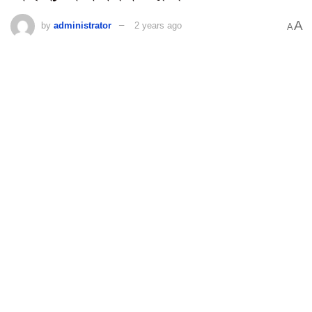
A
by
administrator
2 years ago
A