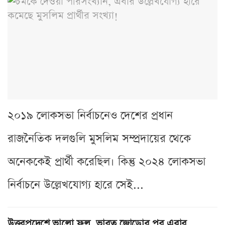
২০১৯ লোকসভা নির্বাচনেও দেশের প্রধান
রাজনৈতিক দলগুলি মুসলিম সম্প্রদায়ের থেকে
অনেককেই প্রার্থী করেছিল। কিন্তু ২০২৪ লোকসভা
নির্বাচনে উল্লেখযোগ্য হারে সেই...
উত্তরপ্রদেশে ভালো ফল, ভারত জোড়োর পর এবার