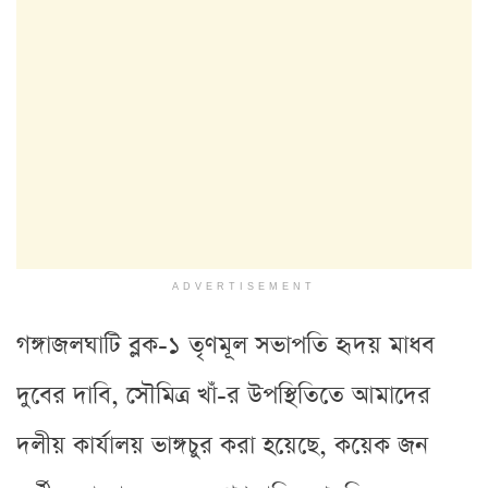
ADVERTISEMENT
গঙ্গাজলঘাটি ব্লক-১ তৃণমূল সভাপতি হৃদয় মাধব
দুবের দাবি, সৌমিত্র খাঁ-র উপস্থিতিতে আমাদের
দলীয় কার্যালয় ভাঙ্গচুর করা হয়েছে, কয়েক জন