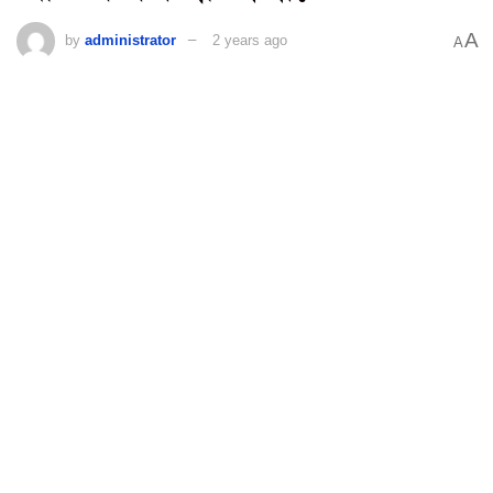
A
by
administrator
2 years ago
A