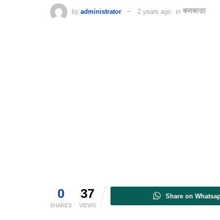
by
administrator
2 years ago
in
কলকাতা
0
37
Share on Whatsa
SHARES
VIEWS