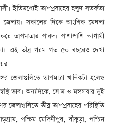
সী। ইতিমধ্যেই তাপপ্রবাহের হলুদ সতর্কতা
টি জেলায়। সকালের দিকে আংশিক মেঘলা
ু করে তাপমাত্রার পারদ। পাশাপাশি আগামী
াবনা। এই তীব্র গরম গত ৫০ বছরেও দেখা
য়ের।
গের জেলাগুলিতে তাপমাত্রা খানিকটা হলেও
্থি ভাব। অন্যদিকে, সোম ও মঙ্গলবার দুই
ণের জেলাগুলিতে তীব্র তাপপ্রবাহের পরিস্থিতি
াম, পশ্চিম মেদিনীপুর, বাঁকুড়া, পশ্চিম