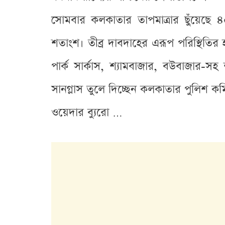
সোমবার কলকাতার তাপমাত্রার ছুঁয়েছে ৪০
শতাংশ। তীব্র দাবদাহের এরূপ পরিস্থিতি
পার্ক সার্কাস, শ্যামবাজার, বউবাজার-স
সানগ্লাস তুলে দিচ্ছেন কলকাতার পুলিশ 
ওয়েদার ব্যুরো …