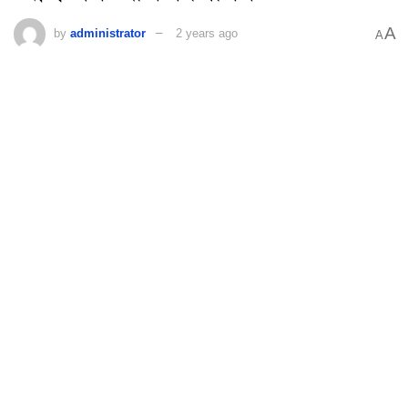
A
by
administrator
2 years ago
A