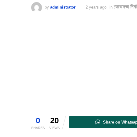
by
administrator
2 years ago
in
লোকসভা নির্
0
20
Share on Whatsa
SHARES
VIEWS