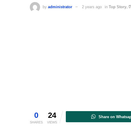
by
administrator
2 years ago
in
Top Story
,
ল
0
24
Share on Whatsa
SHARES
VIEWS